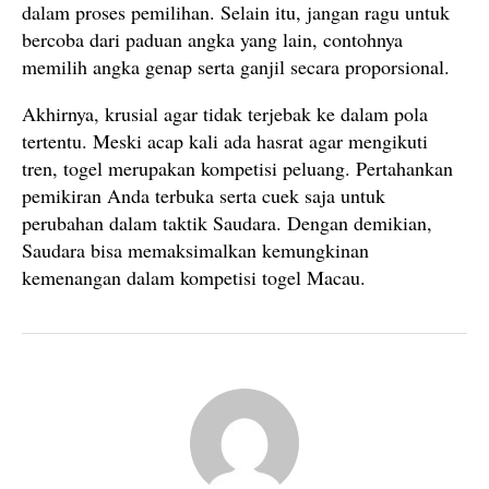
dalam proses pemilihan. Selain itu, jangan ragu untuk
bercoba dari paduan angka yang lain, contohnya
memilih angka genap serta ganjil secara proporsional.
Akhirnya, krusial agar tidak terjebak ke dalam pola
tertentu. Meski acap kali ada hasrat agar mengikuti
tren, togel merupakan kompetisi peluang. Pertahankan
pemikiran Anda terbuka serta cuek saja untuk
perubahan dalam taktik Saudara. Dengan demikian,
Saudara bisa memaksimalkan kemungkinan
kemenangan dalam kompetisi togel Macau.