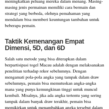
meningkatkan peluang mereka dalam menang. Masing-
masing jenis permainan memiliki cara bermain dan
strategi yang berbeda, olehnya pemahaman yang
mendalam bisa memberi keuntungan tambahan untuk
beberapa pemain.
Taktik Kemenangan Empat
Dimensi, 5D, dan 6D
Salah satu metode yang bisa diterapkan dalam
berpartisipasi togel Macau adalah dengan melaksanakan
penelitian terhadap rekor sebelumnya. Dengan
mengamati pola-pola angka yang tampak dalam draw
sebelumnya, pemain bisa memutuskan angka-angka
mana yang punya kemungkinan tinggi untuk muncul
kembali. Misalnya, jika ada angka tertentu yang sering
tampak dalam banyak draw terakhir, pemain bisa
memikirkan untuk menambahkan angka tersebut dalam