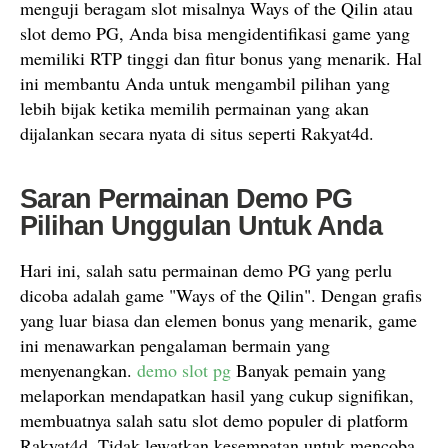
menguji beragam slot misalnya Ways of the Qilin atau
slot demo PG, Anda bisa mengidentifikasi game yang
memiliki RTP tinggi dan fitur bonus yang menarik. Hal
ini membantu Anda untuk mengambil pilihan yang
lebih bijak ketika memilih permainan yang akan
dijalankan secara nyata di situs seperti Rakyat4d.
Saran Permainan Demo PG
Pilihan Unggulan Untuk Anda
Hari ini, salah satu permainan demo PG yang perlu
dicoba adalah game "Ways of the Qilin". Dengan grafis
yang luar biasa dan elemen bonus yang menarik, game
ini menawarkan pengalaman bermain yang
menyenangkan.
demo slot pg
Banyak pemain yang
melaporkan mendapatkan hasil yang cukup signifikan,
membuatnya salah satu slot demo populer di platform
Rakyat4d. Tidak lewatkan kesempatan untuk mencoba