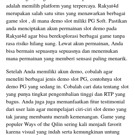
adalah memilih platform yang terpercaya. Rakyat4d
merupakan salah satu situs yang menawarkan berbagai
game slot , di mana demo slot miliki PG Soft. Pastikan
anda menciptakan akun permainan slot demo pada
Rakyat4d agar bisa bereksplorasi berbagai game tanpa
rasa risiko hilang uang. Lewat akun permainan, Anda
bisa bermain sepuasnya sepuasnya dan menemukan
mana permainan yang memberi sensasi paling menarik.
Setelah Anda memiliki akun demo, cobalah agar
meneliti berbagai jenis demo slot PG, contohnya slot
demo PG yang sedang in. Cobalah cari data tentang slot
yang punya tingkat pengembalian tinggi dan RTP yang
bagus. Anda juga juga memanfaatkan fitur testimonial
dari user lain agar mempelajari ciri-ciri slot demo yang
tak jarang membantu meraih kemenangan. Game yang
populer Ways of the Qilin sering kali menjadi favorit
karena visual yang indah serta kemungkinan untung